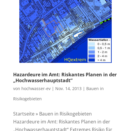
Hazar­deu­re im Amt: Ris­kan­tes Pla­nen in der
„Hoch­was­ser­haupt­stadt”
von
hochwasser-ev
|
Nov. 14, 2013
|
Bauen in
Risikogebieten
Startseite » Bauen in Risikogebieten
Hazardeure im Amt: Riskantes Planen in der
„Hochwasserhauptstadt“ Extremes Risiko für