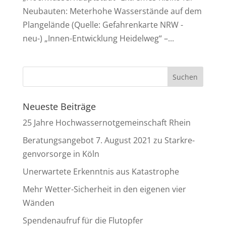
Neubauten: Meterhohe Wasserstände auf dem
Plangelände (Quelle: Gefahrenkarte NRW -
neu-) „Innen-Entwicklung Heidelweg“ –...
Neu­es­te Beiträge
25 Jah­re Hoch­was­ser­not­ge­mein­schaft Rhein
Bera­tungs­an­ge­bot 7. August 2021 zu Stark­re­
gen­vor­sor­ge in Köln
Uner­war­te­te Erkennt­nis aus Katastrophe
Mehr Wet­ter-Sicher­heit in den eige­nen vier
Wänden
Spen­den­auf­ruf für die Flutopfer