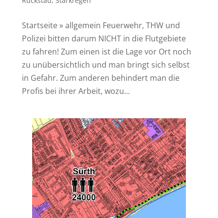
Rückstau
,
Starkregen
Start­sei­te » all­ge­mein Feu­er­wehr, THW und
Poli­zei bit­ten dar­um NICHT in die Flut­ge­bie­te
zu fahren! Zum einen ist die Lage vor Ort noch
zu unüber­sicht­lich und man bringt sich selbst
in Gefahr. Zum ande­ren behin­dert man die
Pro­fis bei ihrer Arbeit, wozu...