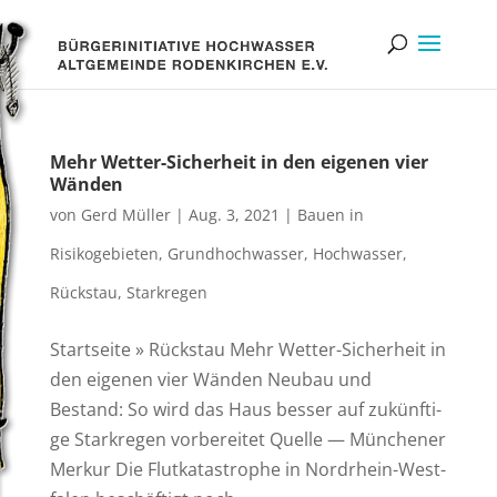
Mehr Wet­ter-Sicher­heit in den eige­nen vier
Wänden
von
Gerd Müller
|
Aug. 3, 2021
|
Bauen in
Risikogebieten
,
Grundhochwasser
,
Hochwasser
,
Rückstau
,
Starkregen
Start­sei­te » Rück­stau Mehr Wet­­ter-Sicher­heit in
den eige­nen vier Wänden Neu­bau und
Bestand: So wird das Haus bes­ser auf zukünf­ti­
ge Stark­re­gen vorbereitet Quel­le — Mün­che­ner
Merkur Die Flut­ka­ta­stro­phe in Nord­rhein-West­