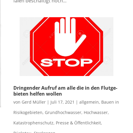
fa­len beschäf­tigt noch...
Drin­gen­der Auf­ruf am alle die in den Flut­ge­
bie­ten hel­fen wollen
von
Gerd Müller
|
Juli 17, 2021
|
allgemein
,
Bauen in
Risikogebieten
,
Grundhochwasser
,
Hochwasser
,
Katastrophenschutz
,
Presse & Öffentlichkeit
,