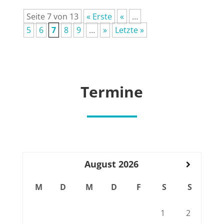
Sei­te 7 von 13
« Ers­te
«
…
5
6
7
8
9
…
»
Letz­te »
Ter­mi­ne
August
2026
M
D
M
D
F
S
S
1
2