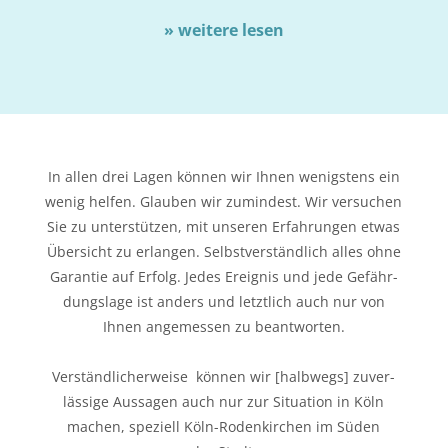
» wei­te­re lesen
In allen drei Lagen kön­nen wir Ihnen wenigs­tens ein
wenig hel­fen. Glau­ben wir zumin­dest. Wir ver­su­chen
Sie zu unter­stüt­zen, mit unse­ren Erfah­run­gen etwas
Über­sicht zu erlan­gen. Selbst­ver­ständ­lich alles ohne
Garan­tie auf Erfolg. Jedes Ereig­nis und jede Gefähr­
dungs­la­ge ist anders und letzt­lich auch nur von
Ihnen ange­mes­sen zu beantworten.
Ver­ständ­li­cher­wei­se kön­nen wir [halb­wegs] zuver­
läs­si­ge Aus­sa­gen auch nur zur Situa­ti­on in Köln
machen, spe­zi­ell Köln-Roden­kir­chen im Süden