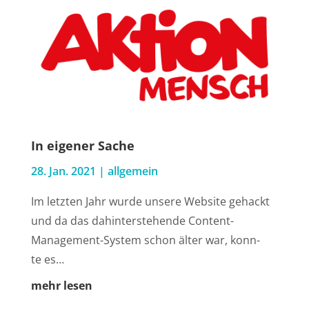
In eige­ner Sache
28. Jan. 2021
|
all­ge­mein
Im letz­ten Jahr wur­de unse­re Web­site gehackt
und da das dahin­ter­ste­hen­de Con­tent-
Manage­ment-Sys­tem schon älter war, konn­
te es…
mehr lesen