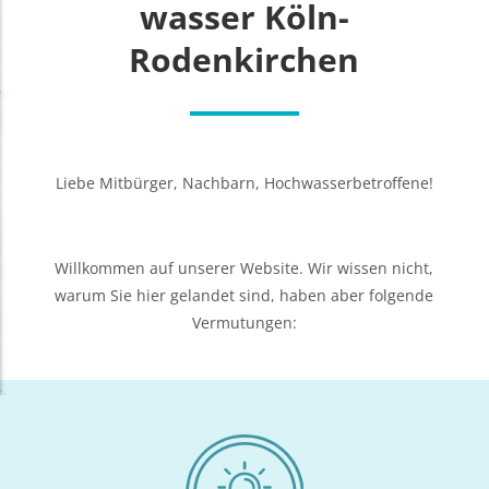
was­ser Köln-
Rodenkirchen
Lie­be Mit­bür­ger, Nach­barn, Hochwasserbetroffene!
Will­kom­men auf unse­rer Web­site. Wir wis­sen nicht,
war­um Sie hier gelan­det sind, haben aber fol­gen­de
Vermutungen: