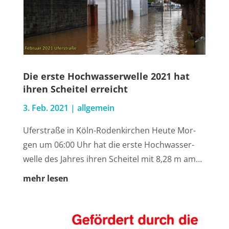
Die ers­te Hoch­was­ser­wel­le 2021 hat
ihren Schei­tel erreicht
3. Feb. 2021
|
all­ge­mein
Ufer­stra­ße in Köln-Roden­kir­chen Heu­te Mor­
gen um 06:00 Uhr hat die ers­te Hoch­was­ser­
wel­le des Jah­res ihren Schei­tel mit 8,28 m am…
mehr lesen