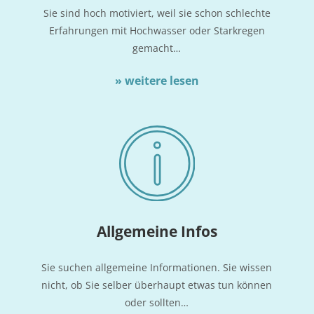
Sie sind hoch moti­viert, weil sie schon schlech­te
Erfah­run­gen mit Hoch­was­ser oder Stark­re­gen
gemacht…
» wei­te­re lesen
All­ge­mei­ne Infos
Sie suchen all­ge­mei­ne Infor­ma­tio­nen. Sie wis­sen
nicht, ob Sie sel­ber über­haupt etwas tun kön­nen
oder sollten…