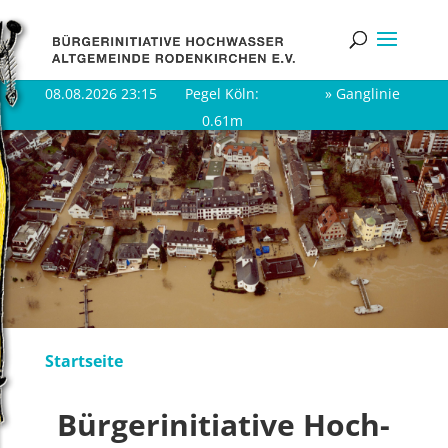
08.08.2026 23:15
Pegel Köln:
» Gang­li­nie
0.61m
Start­sei­te
Bür­ger­initia­ti­ve Hoch­