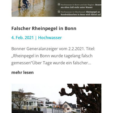
Fal­scher Rhein­pe­gel in Bonn
4. Feb. 2021
|
Hoch­was­ser
Bon­ner Gene­ral­an­zei­ger vom 2.2.2021. Titel:
„Rhein­pe­gel in Bonn wur­de tage­lang falsch
gemessen“Über Tage wur­de ein falscher…
mehr lesen