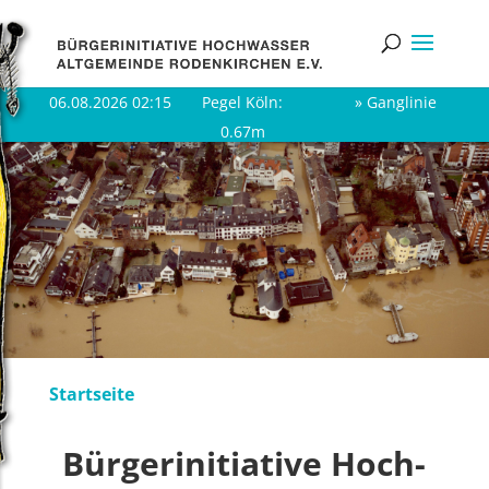
06.08.2026 02:15
Pegel Köln:
» Gang­li­nie
0.67m
Start­sei­te
Bür­ger­initia­ti­ve Hoch­