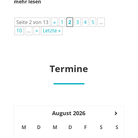
mehr lesen
Sei­te 2 von 13
«
1
2
3
4
5
…
10
…
»
Letz­te »
Ter­mi­ne
August
2026
M
D
M
D
F
S
S