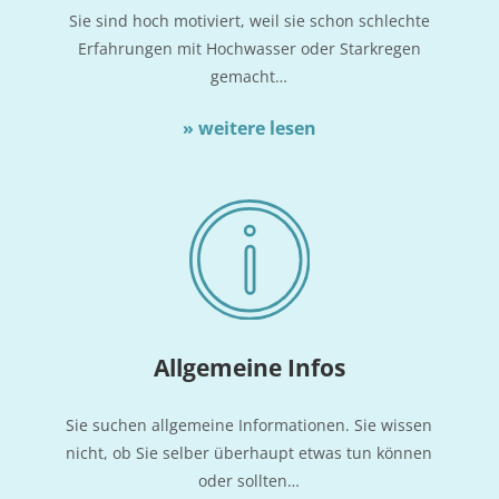
Sie sind hoch moti­viert, weil sie schon schlech­te
Erfah­run­gen mit Hoch­was­ser oder Stark­re­gen
gemacht…
» wei­te­re lesen
All­ge­mei­ne Infos
Sie suchen all­ge­mei­ne Infor­ma­tio­nen. Sie wis­sen
nicht, ob Sie sel­ber über­haupt etwas tun kön­nen
oder sollten…