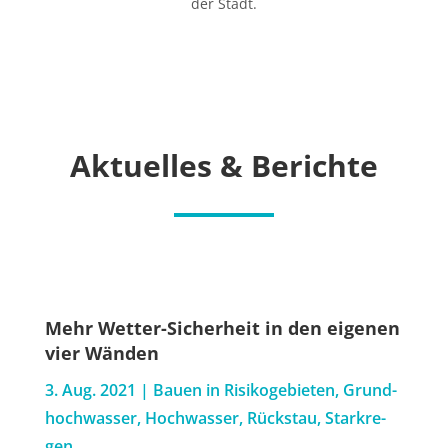
der Stadt.
Aktu­el­les & Berichte
Mehr Wet­­ter-Sicher­heit in den eige­nen
vier Wänden
3. Aug. 2021
|
Bau­en in Risi­ko­ge­bie­ten
,
Grund­
hoch­was­ser
,
Hoch­was­ser
,
Rück­stau
,
Stark­re­
gen