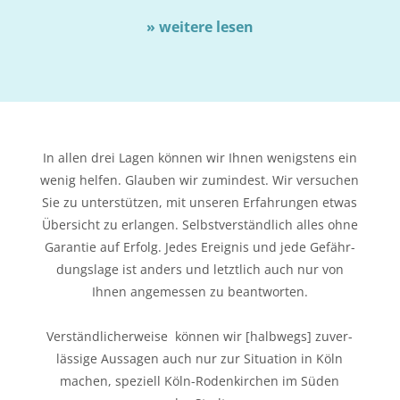
» wei­te­re lesen
In allen drei Lagen kön­nen wir Ihnen wenigs­tens ein
wenig hel­fen. Glau­ben wir zumin­dest. Wir ver­su­chen
Sie zu unter­stüt­zen, mit unse­ren Erfah­run­gen etwas
Über­sicht zu erlan­gen. Selbst­ver­ständ­lich alles ohne
Garan­tie auf Erfolg. Jedes Ereig­nis und jede Gefähr­
dungs­la­ge ist anders und letzt­lich auch nur von
Ihnen ange­mes­sen zu beantworten.
Ver­ständ­li­cher­wei­se kön­nen wir [halb­wegs] zuver­
läs­si­ge Aus­sa­gen auch nur zur Situa­ti­on in Köln
machen, spe­zi­ell Köln-Roden­kir­chen im Süden