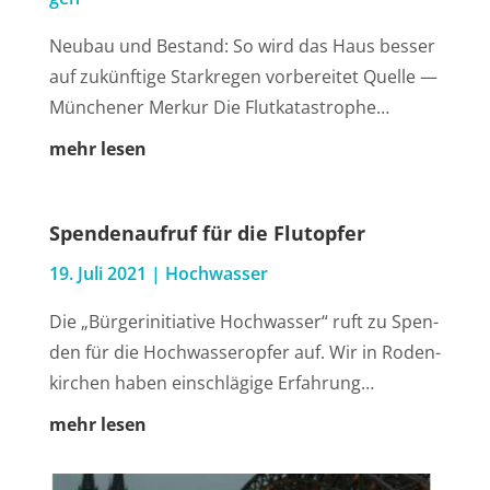
Neu­bau und Bestand: So wird das Haus bes­ser
auf zukünf­ti­ge Stark­re­gen vor­be­rei­tet Quel­le —
Mün­che­ner Mer­kur Die Flutkatastrophe…
mehr lesen
Spen­den­auf­ruf für die Flutopfer
19. Juli 2021
|
Hoch­was­ser
Die „Bür­ger­initia­ti­ve Hoch­was­ser“ ruft zu Spen­
den für die Hoch­was­ser­op­fer auf. Wir in Roden­
kir­chen haben ein­schlä­gi­ge Erfahrung…
mehr lesen