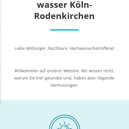
was­ser Köln-
Rodenkirchen
Lie­be Mit­bür­ger, Nach­barn, Hochwasserbetroffene!
Will­kom­men auf unse­rer Web­site. Wir wis­sen nicht,
war­um Sie hier gelan­det sind, haben aber fol­gen­de
Vermutungen: