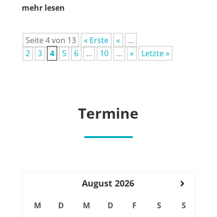
mehr lesen
Sei­te 4 von 13
« Ers­te
«
…
2
3
4
5
6
…
10
…
»
Letz­te »
Ter­mi­ne
August
2026
M
D
M
D
F
S
S