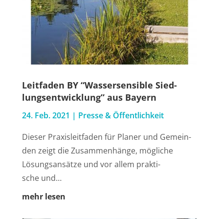
Leit­fa­den BY “Was­ser­sen­si­ble Sied­
lungs­ent­wick­lung” aus Bayern
24. Feb. 2021
|
Pres­se & Öffentlichkeit
Die­ser Pra­xis­leit­fa­den für Pla­ner und Gemein­
den zeigt die Zusam­men­hän­ge, mög­li­che
Lösungs­an­sät­ze und vor allem prak­ti­
sche und…
mehr lesen