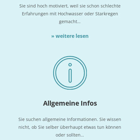
Sie sind hoch moti­viert, weil sie schon schlech­te
Erfah­run­gen mit Hoch­was­ser oder Stark­re­gen
gemacht…
» wei­te­re lesen
All­ge­mei­ne Infos
Sie suchen all­ge­mei­ne Infor­ma­tio­nen. Sie wis­sen
nicht, ob Sie sel­ber über­haupt etwas tun kön­nen
oder sollten…