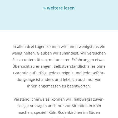
» wei­te­re lesen
In allen drei Lagen kön­nen wir Ihnen wenigs­tens ein
wenig hel­fen. Glau­ben wir zumin­dest. Wir ver­su­chen
Sie zu unter­stüt­zen, mit unse­ren Erfah­run­gen etwas
Über­sicht zu erlan­gen. Selbst­ver­ständ­lich alles ohne
Garan­tie auf Erfolg. Jedes Ereig­nis und jede Gefähr­
dungs­la­ge ist anders und letzt­lich auch nur von
Ihnen ange­mes­sen zu beantworten.
Ver­ständ­li­cher­wei­se kön­nen wir [halb­wegs] zuver­
läs­si­ge Aus­sa­gen auch nur zur Situa­ti­on in Köln
machen, spe­zi­ell Köln-Roden­kir­chen im Süden