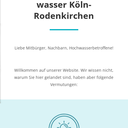
was­ser Köln-
Rodenkirchen
Lie­be Mit­bür­ger, Nach­barn, Hochwasserbetroffene!
Will­kom­men auf unse­rer Web­site. Wir wis­sen nicht,
war­um Sie hier gelan­det sind, haben aber fol­gen­de
Vermutungen: